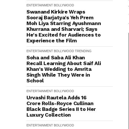
ENTERTAINMENT
BOLLYWOOD
Swanand Kirkire Wraps
Sooraj Barjatya's Yeh Prem
Moh Liya Starring Ayushmann
Khurrana and Sharvari; Says
He's Excited for Audiences to
Experience the Film
ENTERTAINMENT
BOLLYWOOD
TRENDING
Soha and Saba Ali Khan
Recall Learning About Saif Ali
Khan's Wedding to Amrita
Singh While They Were in
School
ENTERTAINMENT
BOLLYWOOD
Urvashi Rautela Adds ₹16
Crore Rolls-Royce Cullinan
Black Badge Series II to Her
Luxury Collection
ENTERTAINMENT
BOLLYWOOD