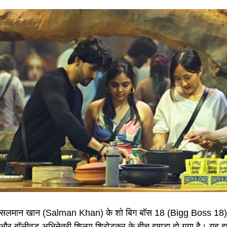
सलमान खान (Salman Khan) के शो बिग बॉस 18 (Bigg Boss 18) स
और बॉलीवूड अभिनेत्री शिल्पा शिरोडकर के बीच झगड़ा हो गया है। यह