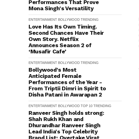
Performances That Prove
Mona Singh's Versatility
ENTERTAINMENT
BOLLYWOOD
TRENDING
Love Has Its Own Timing.
Second Chances Have Their
Own Story. Netflix
Announces Season 2 of
‘Musafir Cafe’
ENTERTAINMENT
BOLLYWOOD
TRENDING
Bollywood's Most
Anticipated Female
Performances of the Year -
From Triptii Dimri in Spirit to
Disha Patani in Awarapan 2
ENTERTAINMENT
BOLLYWOOD
TOP 10
TRENDING
Ranveer Singh holds strong:
Shah Rukh Khan and
Dhurandhar Ranveer Singh
Lead India's Top Celebrity
Brand List; Overtake Virat