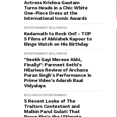
Actress Krishna Gautam
Turns Heads in a Chic White
One-Piece Dress at the
International Iconic Awards
ENTERTAINMENT
BOLLYWOOD
Kedarnath to Rock On!! - TOP
5 Films of Abhishek Kapoor to
Binge Watch on His Birthday
ENTERTAINMENT
BOLLYWOOD
"Seekh Gayi Merese Abhi,
Finally!": Parmeet Sethi's
Hilarious Review of Archana
Puran Singh's Performance in
Prime Video’s Adarsh Baal
Vidyalaya
BOLLYWOOD
ENTERTAINMENT
5 Recent Looks of The
Traitors Contestant and
Malkin Parul Gulati That
Prove She's the Ultimate