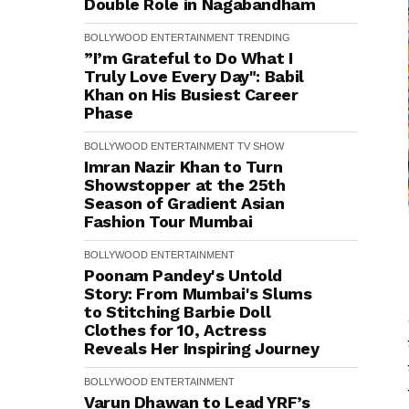
Double Role in Nagabandham
BOLLYWOOD
ENTERTAINMENT
TRENDING
”I’m Grateful to Do What I
Truly Love Every Day": Babil
Khan on His Busiest Career
Phase
BOLLYWOOD
ENTERTAINMENT
TV SHOW
Imran Nazir Khan to Turn
Showstopper at the 25th
Season of Gradient Asian
Fashion Tour Mumbai
BOLLYWOOD
ENTERTAINMENT
Poonam Pandey's Untold
Story: From Mumbai's Slums
to Stitching Barbie Doll
Clothes for ₹10, Actress
Reveals Her Inspiring Journey
BOLLYWOOD
ENTERTAINMENT
Varun Dhawan to Lead YRF’s