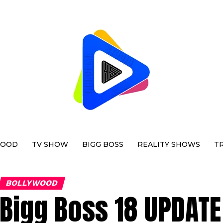
WOOD
TV SHOW
BIGG BOSS
REALITY SHOWS
T
BOLLYWOOD
Bigg Boss 18 UPDATE