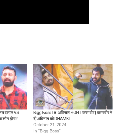
 रजत दलाल VS
Bigg Boss18: अविनाश FIGHT करणवीर | करणवीर ने
ा कौन होगा?
दी अविनाश को DHAMKI
October 21, 2024
In "Bigg Boss"