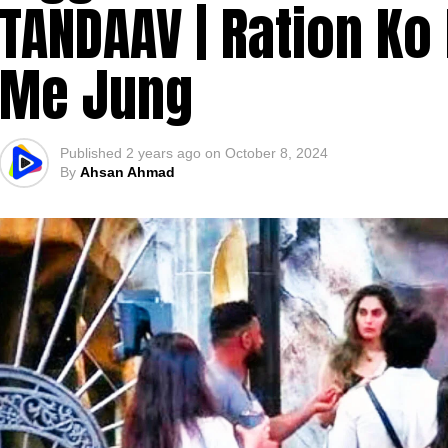
TANDAAV | Ration Ko
Me Jung
Published
2 years ago
on
October 8, 2024
By
Ahsan Ahmad