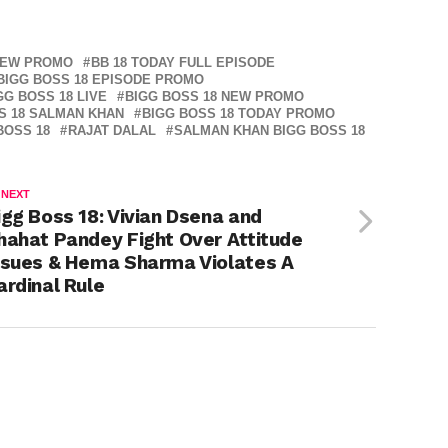
NEW PROMO
BB 18 TODAY FULL EPISODE
BIGG BOSS 18 EPISODE PROMO
GG BOSS 18 LIVE
BIGG BOSS 18 NEW PROMO
S 18 SALMAN KHAN
BIGG BOSS 18 TODAY PROMO
BOSS 18
RAJAT DALAL
SALMAN KHAN BIGG BOSS 18
 NEXT
igg Boss 18: Vivian Dsena and
hahat Pandey Fight Over Attitude
ssues & Hema Sharma Violates A
ardinal Rule