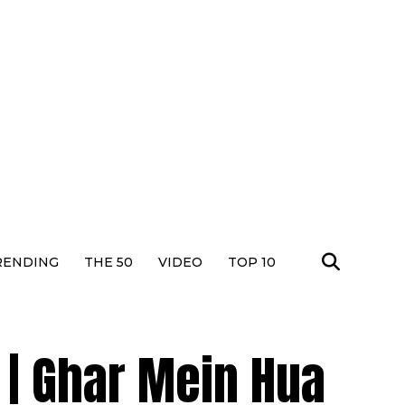
RENDING
THE 50
VIDEO
TOP 10
 | Ghar Mein Hua