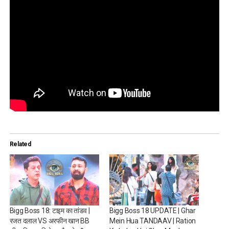
Related
Bigg Boss 18: टाइम का तांडव |
Bigg Boss 18 UPDATE | Ghar
रजत दलाल VS अरफीन खान BB
Mein Hua TANDAAV | Ration