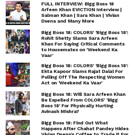
FULL INTERVIEW: Bigg Boss 18
Arfeen Khan EVICTION Interview |
Salman Khan | Sara Khan | Vivian
Dsena and Many More
Bigg Boss 18: COLORS’ ‘Bigg Boss 18’:
Rohit Shetty Slams Sara Arfeen
Khan For Saying Critical Comments
to Housemates on ‘Weekend Ka
Vaar’
Bigg Boss 18: COLORS’ ‘Bigg Boss 18’:
Ekta Kapoor Slams Rajat Dalal For
Pulling Off The Respecting Women
Act on ‘Weekend Ka Vaar’
Bigg Boss 18: Will Sara Arfeen Khan
Be Expelled From COLORS’ ‘Bigg
Boss 18’ For Physically Hurting
Avinash Mishra?
Bigg Boss 18: Find Out What
Happens After Chahat Pandey Hides
Vivian Dsena’s Coffee to Trade it For