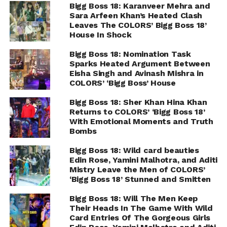
Bigg Boss 18: Karanveer Mehra and
Sara Arfeen Khan’s Heated Clash
Leaves The COLORS’ Bigg Boss 18’
House In Shock
Bigg Boss 18: Nomination Task
Sparks Heated Argument Between
Eisha Singh and Avinash Mishra in
COLORS’ ‘Bigg Boss’ House
Bigg Boss 18: Sher Khan Hina Khan
Returns to COLORS’ ‘Bigg Boss 18’
With Emotional Moments and Truth
Bombs
Bigg Boss 18: Wild card beauties
Edin Rose, Yamini Malhotra, and Aditi
Mistry Leave the Men of COLORS’
‘Bigg Boss 18’ Stunned and Smitten
Bigg Boss 18: Will The Men Keep
Their Heads In The Game With Wild
Card Entries Of The Gorgeous Girls