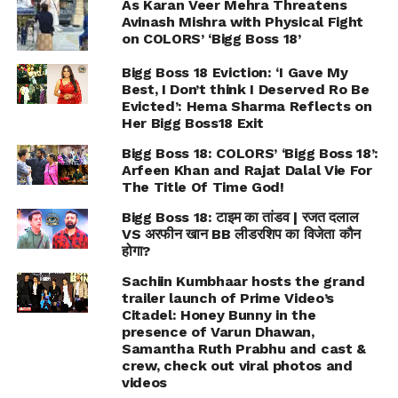
As Karan Veer Mehra Threatens
Avinash Mishra with Physical Fight
on COLORS’ ‘Bigg Boss 18’
Bigg Boss 18 Eviction: ‘I Gave My
Best, I Don’t think I Deserved Ro Be
Evicted’: Hema Sharma Reflects on
Her Bigg Boss18 Exit
Bigg Boss 18: COLORS’ ‘Bigg Boss 18’:
Arfeen Khan and Rajat Dalal Vie For
The Title Of Time God!
Bigg Boss 18: टाइम का तांडव | रजत दलाल
VS अरफीन खान BB लीडरशिप का विजेता कौन
होगा?
Sachiin Kumbhaar hosts the grand
trailer launch of Prime Video’s
Citadel: Honey Bunny in the
presence of Varun Dhawan,
Samantha Ruth Prabhu and cast &
crew, check out viral photos and
videos