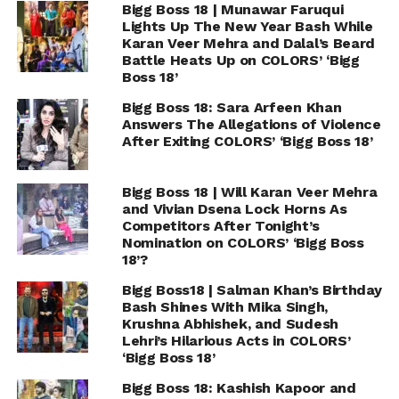
Bigg Boss 18 | Munawar Faruqui
Lights Up The New Year Bash While
Karan Veer Mehra and Dalal’s Beard
Battle Heats Up on COLORS’ ‘Bigg
Boss 18’
Bigg Boss 18: Sara Arfeen Khan
Answers The Allegations of Violence
After Exiting COLORS’ ‘Bigg Boss 18’
Bigg Boss 18 | Will Karan Veer Mehra
and Vivian Dsena Lock Horns As
Competitors After Tonight’s
Nomination on COLORS’ ‘Bigg Boss
18’?
Bigg Boss18 | Salman Khan’s Birthday
Bash Shines With Mika Singh,
Krushna Abhishek, and Sudesh
Lehri’s Hilarious Acts in COLORS’
‘Bigg Boss 18’
Bigg Boss 18: Kashish Kapoor and