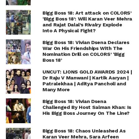
Bigg Boss 18: Art attack on COLORS’
‘Bigg Boss 18’: Will Karan Veer Mehra
and Rajat Dalal’s Rivalry Explode
Into A Physical Fight?
Bigg Boss 18: Vivian Dsena Declares
War On His Friendships With The
Nomination Drill on COLORS’ ‘Bigg
Boss 18’
UNCUT: LIONS GOLD AWARDS 2024 |
Dr Raju V Manwani | Kartik Aaryan |
Patralekhaa | Aditya Pancholi and
Many More
Bigg Boss 18: Vivian Dsena
Challenged By Host Salman Khan: Is
His Bigg Boss Journey On The Line?
Bigg Boss 18: Chaos Unleashed As
Karan Veer Mehra, Sara Arfeen