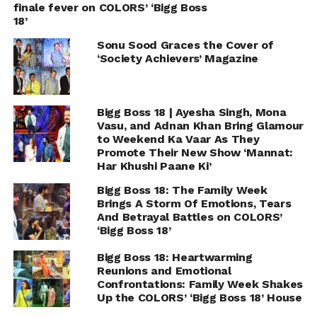
finale fever on COLORS’ ‘Bigg Boss
18’
Sonu Sood Graces the Cover of
‘Society Achievers’ Magazine
Bigg Boss 18 | Ayesha Singh, Mona
Vasu, and Adnan Khan Bring Glamour
to Weekend Ka Vaar As They
Promote Their New Show ‘Mannat:
Har Khushi Paane Ki’
Bigg Boss 18: The Family Week
Brings A Storm Of Emotions, Tears
And Betrayal Battles on COLORS’
‘Bigg Boss 18’
Bigg Boss 18: Heartwarming
Reunions and Emotional
Confrontations: Family Week Shakes
Up the COLORS’ ‘Bigg Boss 18’ House