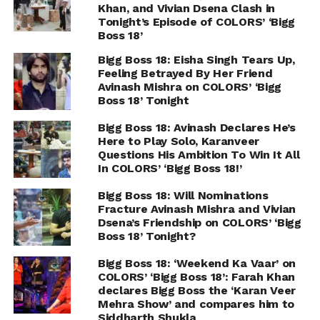
Khan, and Vivian Dsena Clash in
Tonight’s Episode of COLORS’ ‘Bigg
Boss 18’
Bigg Boss 18: Eisha Singh Tears Up,
Feeling Betrayed By Her Friend
Avinash Mishra on COLORS’ ‘Bigg
Boss 18’ Tonight
Bigg Boss 18: Avinash Declares He’s
Here to Play Solo, Karanveer
Questions His Ambition To Win It All
In COLORS’ ‘Bigg Boss 18!’
Bigg Boss 18: Will Nominations
Fracture Avinash Mishra and Vivian
Dsena’s Friendship on COLORS’ ‘Bigg
Boss 18’ Tonight?
Bigg Boss 18: ‘Weekend Ka Vaar’ on
COLORS’ ‘Bigg Boss 18’: Farah Khan
declares Bigg Boss the ‘Karan Veer
Mehra Show’ and compares him to
Siddharth Shukla