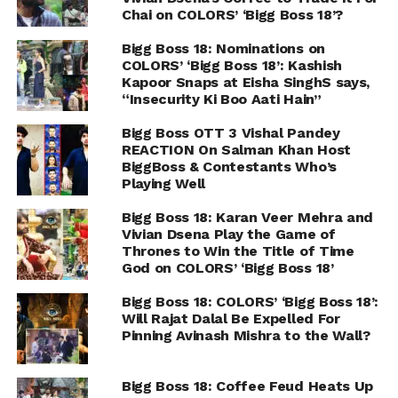
Chai on COLORS’ ‘Bigg Boss 18’?
Bigg Boss 18: Nominations on
COLORS’ ‘Bigg Boss 18’: Kashish
Kapoor Snaps at Eisha SinghS says,
“Insecurity Ki Boo Aati Hain”
Bigg Boss OTT 3 Vishal Pandey
REACTION On Salman Khan Host
BiggBoss & Contestants Who’s
Playing Well
Bigg Boss 18: Karan Veer Mehra and
Vivian Dsena Play the Game of
Thrones to Win the Title of Time
God on COLORS’ ‘Bigg Boss 18’
Bigg Boss 18: COLORS’ ‘Bigg Boss 18’:
Will Rajat Dalal Be Expelled For
Pinning Avinash Mishra to the Wall?
Bigg Boss 18: Coffee Feud Heats Up