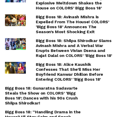
Explosive Meltdown Shakes the
House on COLORS’ Bigg Boss 18’
Bigg Boss 18: Avinash Mishra is
Expelled From The House! COLORS’
‘Bigg Boss 18’ Announces The
Season’s Most Shocking Exit
Bigg Boss 18: Shilpa Shirodkar Slams
Avinash Mishra and A Verbal War
Erupts Between Vivian Dsena and
Rajat Dalal on COLORS’ ‘Bigg Boss 18’
Bigg Boss 18: Alice Kaushik
Confesses That She’ll Miss Her
Boyfriend Kanwar Dhillon Before
Entering COLORS’ ‘Bigg Boss 18’
Bigg Boss 18: Gunaratna Sadavarte
Steals the Show on COLORS’ ‘Bigg
Boss 18’; Dances with his 90s Crush
Shilpa Shirodkar!
Bigg Boss 18: “Handling Drama in the
House? I’ll Stay Calm and Speak