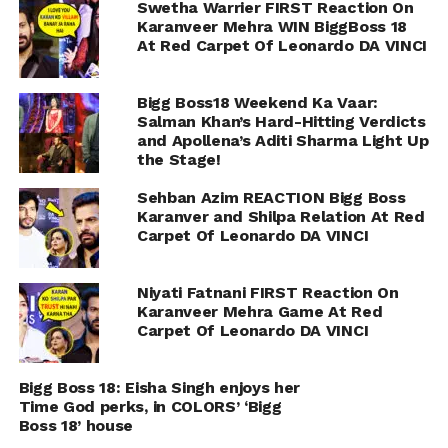
Swetha Warrier FIRST Reaction On
Karanveer Mehra WIN BiggBoss 18
At Red Carpet Of Leonardo DA VINCI
Bigg Boss18 Weekend Ka Vaar:
Salman Khan’s Hard-Hitting Verdicts
and Apollena’s Aditi Sharma Light Up
the Stage!
Sehban Azim REACTION Bigg Boss
Karanver and Shilpa Relation At Red
Carpet Of Leonardo DA VINCI
Niyati Fatnani FIRST Reaction On
Karanveer Mehra Game At Red
Carpet Of Leonardo DA VINCI
Bigg Boss 18: Eisha Singh enjoys her
Time God perks, in COLORS’ ‘Bigg
Boss 18’ house