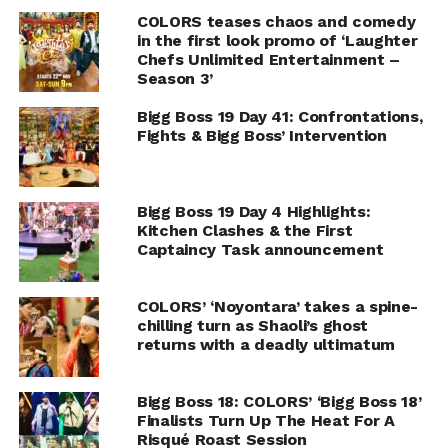
COLORS teases chaos and comedy
in the first look promo of ‘Laughter
Chefs Unlimited Entertainment –
Season 3’
Bigg Boss 19 Day 41: Confrontations,
Fights & Bigg Boss’ Intervention
Bigg Boss 19 Day 4 Highlights:
Kitchen Clashes & the First
Captaincy Task announcement
COLORS’ ‘Noyontara’ takes a spine-
chilling turn as Shaoli’s ghost
returns with a deadly ultimatum
Bigg Boss 18: COLORS’ ‘Bigg Boss 18’
Finalists Turn Up The Heat For A
Risqué Roast Session