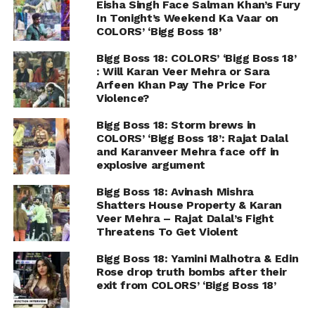
Eisha Singh Face Salman Khan’s Fury
In Tonight’s Weekend Ka Vaar on
COLORS’ ‘Bigg Boss 18’
Bigg Boss 18: COLORS’ ‘Bigg Boss 18’
: Will Karan Veer Mehra or Sara
Arfeen Khan Pay The Price For
Violence?
Bigg Boss 18: Storm brews in
COLORS’ ‘Bigg Boss 18’: Rajat Dalal
and Karanveer Mehra face off in
explosive argument
Bigg Boss 18: Avinash Mishra
Shatters House Property & Karan
Veer Mehra – Rajat Dalal’s Fight
Threatens To Get Violent
Bigg Boss 18: Yamini Malhotra & Edin
Rose drop truth bombs after their
exit from COLORS’ ‘Bigg Boss 18’