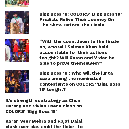
Bigg Boss 18: COLORS’ ‘Bigg Boss 18’
Finalists Relive Their Journey On
The Show Before The Finale
“With the countdown to the finale
on, who will Salman Khan hold
accountable for their actions
tonight? Will Karan and Vivian be
able to prove themselves?”
Bigg Boss 18 : Who will the junta
save among the nominated
contestants on COLORS’ ‘Bigg Boss
18’ tonight?
It’s strength vs strategy as Chum
Darang and Vivian Dsena clash on
COLORS’ ‘Bigg Boss 18’
Karan Veer Mehra and Rajat Dalal
clash over bias amid the ticket to