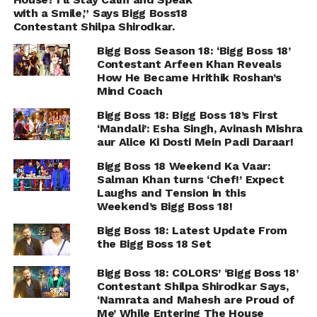
with a Smile,” Says Bigg Boss18
Contestant Shilpa Shirodkar.
Bigg Boss Season 18: ‘Bigg Boss 18’
Contestant Arfeen Khan Reveals
How He Became Hrithik Roshan’s
Mind Coach
Bigg Boss 18: Bigg Boss 18’s First
‘Mandali’: Esha Singh, Avinash Mishra
aur Alice Ki Dosti Mein Padi Daraar!
Bigg Boss 18 Weekend Ka Vaar:
Salman Khan turns ‘Chef!’ Expect
Laughs and Tension in this
Weekend’s Bigg Boss 18!
Bigg Boss 18: Latest Update From
the Bigg Boss 18 Set
Bigg Boss 18: COLORS’ ‘Bigg Boss 18’
Contestant Shilpa Shirodkar Says,
‘Namrata and Mahesh are Proud of
Me’ While Entering The House