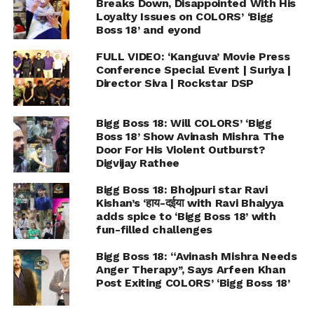
Breaks Down, Disappointed With His
Loyalty Issues on COLORS’ ‘Bigg
Boss 18’ and eyond
FULL VIDEO: ‘Kanguva’ Movie Press
Conference Special Event | Suriya |
Director Siva | Rockstar DSP
Bigg Boss 18: Will COLORS’ ‘Bigg
Boss 18’ Show Avinash Mishra The
Door For His Violent Outburst?
Digvijay Rathee
Bigg Boss 18: Bhojpuri star Ravi
Kishan’s ‘हाय-दईया with Ravi Bhaiyya
adds spice to ‘Bigg Boss 18’ with
fun-filled challenges
Bigg Boss 18: “Avinash Mishra Needs
Anger Therapy’’, Says Arfeen Khan
Post Exiting COLORS’ ‘Bigg Boss 18’