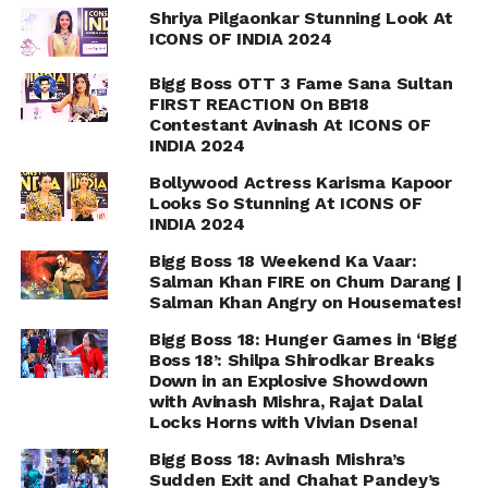
Shriya Pilgaonkar Stunning Look At
ICONS OF INDIA 2024
Bigg Boss OTT 3 Fame Sana Sultan
FIRST REACTION On BB18
Contestant Avinash At ICONS OF
INDIA 2024
Bollywood Actress Karisma Kapoor
Looks So Stunning At ICONS OF
INDIA 2024
Bigg Boss 18 Weekend Ka Vaar:
Salman Khan FIRE on Chum Darang |
Salman Khan Angry on Housemates!
Bigg Boss 18: Hunger Games in ‘Bigg
Boss 18’: Shilpa Shirodkar Breaks
Down in an Explosive Showdown
with Avinash Mishra, Rajat Dalal
Locks Horns with Vivian Dsena!
Bigg Boss 18: Avinash Mishra’s
Sudden Exit and Chahat Pandey’s