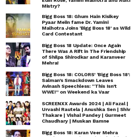
Edin Rose, Yamini Malhotra and Aditi
Mistry?
Bigg Boss 18: Ghum Hain Kisikey
Pyaar Meiin fame Dr. Yamini
Malhotra Joins ‘Bigg Boss 18’ as Wild
Card Contestant
Bigg Boss 18 Update: Once Again
There Was A Rift in The Friendship
of Shilpa Shirodkar and Karanveer
Mehra!
Bigg Boss 18: COLORS’ ‘Bigg Boss 18’:
Salman’s Smackdown Leaves
Avinash Speechless: “This Isn’t
WWE!” on Weekend ka Vaar
SCREENXX Awards 2024 | Ali Fazal |
Urvashi Rautela | Anushka Sen | Shiv
Thakare | Vishal Pandey | Gurmeet
Chaudhary | Muskan Bamne
Bigg Boss 18: Karan Veer Mehra