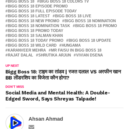
BIGG BOSS 18
BIGG BOSS 18 COLORS TV
BIGG BOSS 18 EPISODE PROMO
BIGG BOSS 18 FULL EPISODE TODAY
BIGG BOSS 18 LATEST
BIGG BOSS 18 LIVE
BIGG BOSS 18 NEW PROMO
BIGG BOSS 18 NOMINATION
BIGG BOSS 18 NOMINATION TASK
BIGG BOSS 18 PROMO
BIGG BOSS 18 PROMO TODAY
BIGG BOSS 18 SALMAN KHAN
BIGG BOSS 18 TODAY PROMO
BIGG BOSS 18 UPDATE
BIGG BOSS 18 WILD CARD
HUNGAMA
KARANVEER MEHRA
MR FAISU IN BIGG BOSS 18
RAJAT DALAL
SHRUTIKA ARJUN
VIVIAN DSENA
UP NEXT
Bigg Boss 18: टाइम का तांडव | रजत दलाल VS अरफीन खान
BB लीडरशिप का विजेता कौन होगा?
DON'T MISS
Social Media and Mental Health: A Double-
Edged Sword, Says Shreyas Talpade!
Ahsan Ahmad