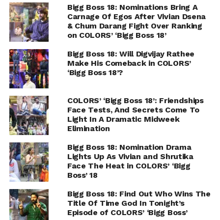
Bigg Boss 18: Nominations Bring A
Carnage Of Egos After Vivian Dsena
& Chum Darang Fight Over Ranking
on COLORS’ ‘Bigg Boss 18’
Bigg Boss 18: Will Digvijay Rathee
Make His Comeback in COLORS’
‘Bigg Boss 18’?
COLORS’ ‘Bigg Boss 18’: Friendships
Face Tests, And Secrets Come To
Light In A Dramatic Midweek
Elimination
Bigg Boss 18: Nomination Drama
Lights Up As Vivian and Shrutika
Face The Heat in COLORS’ ‘Bigg
Boss’ 18
Bigg Boss 18: Find Out Who Wins The
Title Of Time God In Tonight’s
Episode of COLORS’ ‘Bigg Boss’