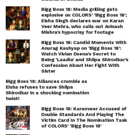
Bigg Boss 18: Media grilling gets
explosive on COLORS’ ‘Bigg Boss 18’;
Eisha Singh declares war on Karan
Veer Mehra, who calls out Avinash
Mishra’s hypocrisy for footage
Bigg Boss 18: Candid Moments With
Anurag Kashyap on ‘Bigg Boss 18’:
Watch Vivian Dsena’s Secret to
Being ‘Laadla’ and Shilpa Shirodkar’s
Confession About Her Fight With
Sister
Bigg Boss 18: Alliances crumble as
Eisha refuses to save Shilpa
Shirodkar in a shocking nomination
twist!
Bigg Boss 18: Karanveer Accused of
Double Standards And Playing The
Victim Card In The Nomination Task
of COLORS’ ‘Bigg Boss 18’